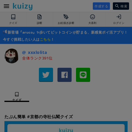
作成する
検索
クイズ
診断
お絵描き診断
大喜利
ログイン
新登場『aruco』✨歩いてビットコインが貯まる、新感覚ポイ活アプリ！
今すぐ挑戦したい人は
こちら
！
@_xxxlolita
全体ランク391位
クイズ
たぶん簡単 #京都の寺社仏閣クイズ