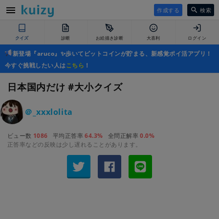
作成する
検索
クイズ
診断
お絵描き診断
大喜利
ログイン
新登場『aruco』✨歩いてビットコインが貯まる、新感覚ポイ活アプリ！
今すぐ挑戦したい人は
こちら
！
日本国内だけ #大小クイズ
＠_xxxlolita
ビュー数
1086
平均正答率
64.3%
全問正解率
0.0%
正答率などの反映は少し遅れることがあります。