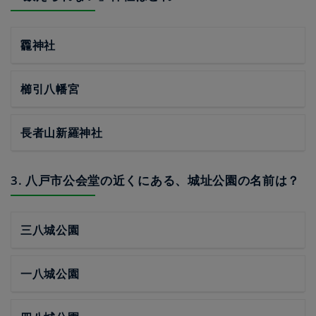
龗神社
櫛引八幡宮
長者山新羅神社
3. 八戸市公会堂の近くにある、城址公園の名前は？
三八城公園
一八城公園