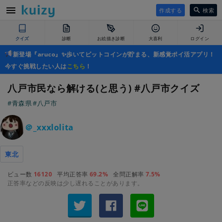
作成する
検索
クイズ
診断
お絵描き診断
大喜利
ログイン
新登場『aruco』✨歩いてビットコインが貯まる、新感覚ポイ活アプリ！
今すぐ挑戦したい人は
こちら
！
八戸市民なら解ける(と思う) #八戸市クイズ
#青森県
#八戸市
＠_xxxlolita
東北
ビュー数
16120
平均正答率
69.2%
全問正解率
7.5%
正答率などの反映は少し遅れることがあります。