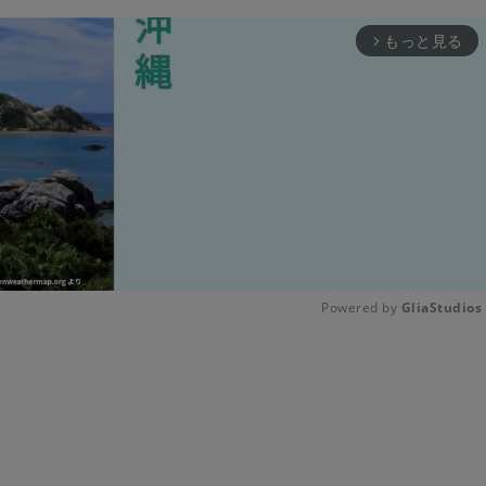
もっと見る
arrow_forward_ios
Powered by 
GliaStudios
Unmute