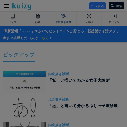
作成する
検索
クイズ
診断
お絵描き診断
大喜利
ログイン
新登場『aruco』✨歩いてビットコインが貯まる、新感覚ポイ活アプリ！
今すぐ挑戦したい人は
こちら
！
ピックアップ
お絵描き診断
「私」と描いてわかる女子力診断
お絵描き診断
「あ」と書いて分かるぶりっ子度診断
お絵描き診断