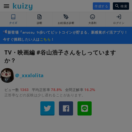
作成する
検索
クイズ
診断
お絵描き診断
大喜利
ログイン
新登場『aruco』✨歩いてビットコインが貯まる、新感覚ポイ活アプリ！
今すぐ挑戦したい人は
こちら
！
TV・映画編 #谷山浩子さんをしっています
か？
＠_xxxlolita
ビュー数
1363
平均正答率
78.8%
全問正解率
16.2%
正答率などの反映は少し遅れることがあります。