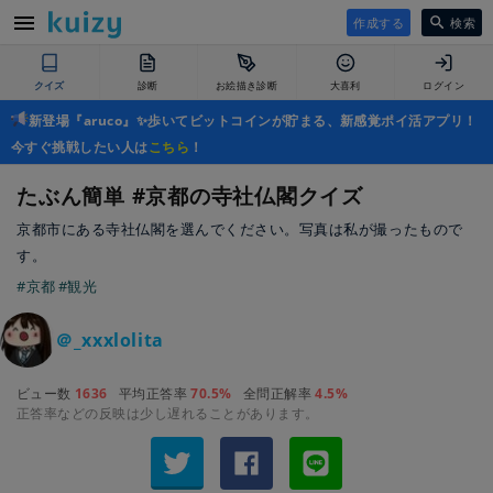
作成する
検索
クイズ
診断
お絵描き診断
大喜利
ログイン
新登場『aruco』✨歩いてビットコインが貯まる、新感覚ポイ活アプリ！
今すぐ挑戦したい人は
こちら
！
たぶん簡単 #京都の寺社仏閣クイズ
京都市にある寺社仏閣を選んでください。写真は私が撮ったもので
す。
#京都
#観光
＠_xxxlolita
ビュー数
1636
平均正答率
70.5%
全問正解率
4.5%
正答率などの反映は少し遅れることがあります。