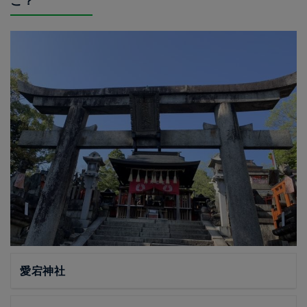
こ？
愛宕神社