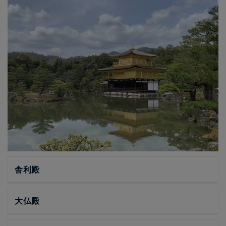
舎利殿
大仏殿