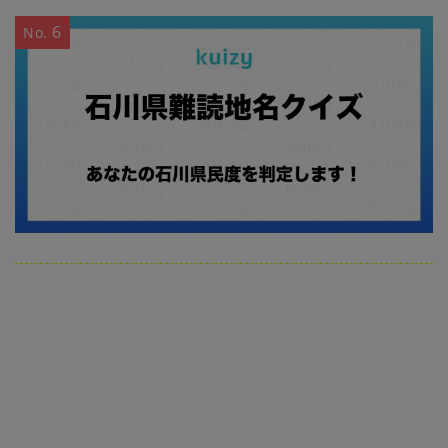
6
No.