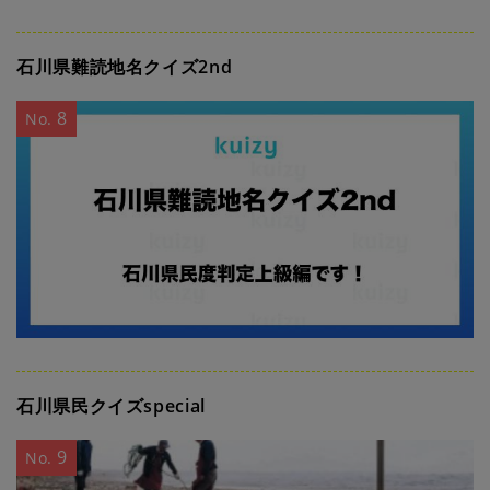
石川県難読地名クイズ2nd
8
No.
石川県民クイズspecial
9
No.