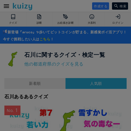
作成する
検索
クイズ
診断
お絵描き診断
大喜利
ログイン
新登場『aruco』✨歩いてビットコインが貯まる、新感覚ポイ活アプリ！
今すぐ挑戦したい人は
こちら
！
石川に関するクイズ・検定一覧
他の都道府県のクイズを見る
新着順
人気順
石川あるあるクイズ
1
No.