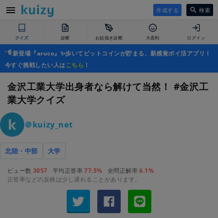
作成する
検索
クイズ
診断
お絵描き診断
大喜利
ログイン
新登場『aruco』✨歩いてビットコインが貯まる、新感覚ポイ活アプリ！
今すぐ挑戦したい人は
こちら
！
金沢工業大学出身者なら解けて当然！ #金沢工
業大学クイズ
＠kuizy_net
北陸・中部
大学
ビュー数
3057
平均正答率
77.5%
全問正解率
6.1%
正答率などの反映は少し遅れることがあります。