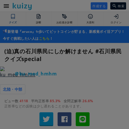
作成する
検索
クイズ
診断
お絵描き診断
大喜利
ログイン
新登場『aruco』✨歩いてビットコインが貯まる、新感覚ポイ活アプリ！
今すぐ挑戦したい人は
こちら
！
(迫)真の石川県民にしか解けません #石川県民
クイズspecial
＠ku_med_hmhm
北陸・中部
ビュー数
4118
平均正答率
85.3%
全問正解率
26.6%
正答率などの反映は少し遅れることがあります。