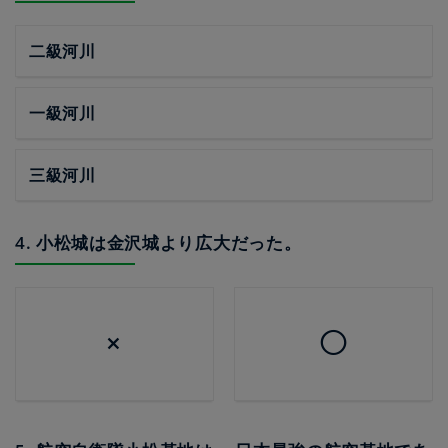
二級河川
一級河川
三級河川
4. 小松城は金沢城より広大だった。
×
◯