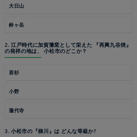
大日山
鈴ヶ岳
2. 江戸時代に加賀藩窯として栄えた 『再興九谷焼』
の発祥の地は、 小松市のどこか？
若杉
小野
蓮代寺
3. 小松市の『梯川』は どんな等級か?