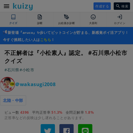
作成する
検索
クイズ
診断
お絵描き診断
大喜利
ログイン
新登場『aruco』✨歩いてビットコインが貯まる、新感覚ポイ活アプリ！
今すぐ挑戦したい人は
こちら
！
不正解者は『小松素人』認定。 #石川県小松市
クイズ
#石川県
#小松市
＠wakasugi2008
北陸・中部
ビュー数
4396
平均正答率
51.3%
全問正解率
1.8%
正答率などの反映は少し遅れることがあります。