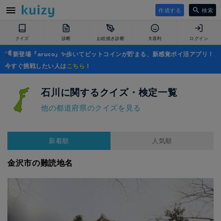
作成する
検索
クイズ
診断
お絵描き診断
大喜利
ログイン
新登場『aruco』✨歩いてビットコインが貯まる、新感覚ポイ活アプリ！
今すぐ挑戦したい人は
こちら
！
石川に関するクイズ・検定一覧
他の都道府県のクイズを見る
新着順
人気順
金沢市の難読地名