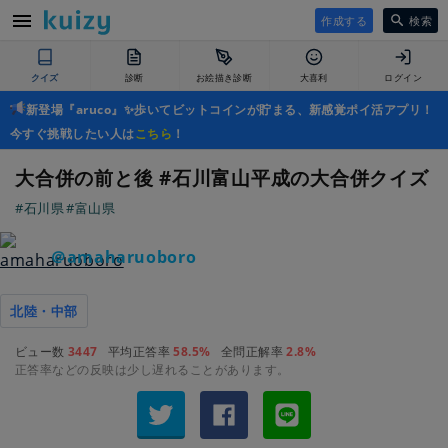
作成する
検索
クイズ
診断
お絵描き診断
大喜利
ログイン
新登場『aruco』✨歩いてビットコインが貯まる、新感覚ポイ活アプリ！
今すぐ挑戦したい人は
こちら
！
大合併の前と後 #石川富山平成の大合併クイズ
#石川県
#富山県
＠amaharuoboro
北陸・中部
ビュー数
3447
平均正答率
58.5%
全問正解率
2.8%
正答率などの反映は少し遅れることがあります。