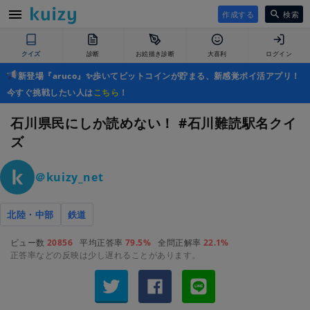
作成する
検索
クイズ
診断
お絵描き診断
大喜利
ログイン
新登場『aruco』✨歩いてビットコインが貯まる、新感覚ポイ活アプリ！
今すぐ挑戦したい人は
こちら
！
石川県民にしか読めない！ #石川難読駅名クイ
ズ
＠kuizy_net
北陸・中部
鉄道
ビュー数
20856
平均正答率
79.5%
全問正解率
22.1%
正答率などの反映は少し遅れることがあります。