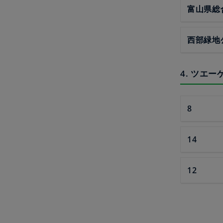
富山県総
西部緑地
4. ツエ
8
14
12