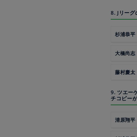
8. Jリ
杉浦恭平
大橋尚志
藤村慶太
9. ツエ
チコピー
清原翔平