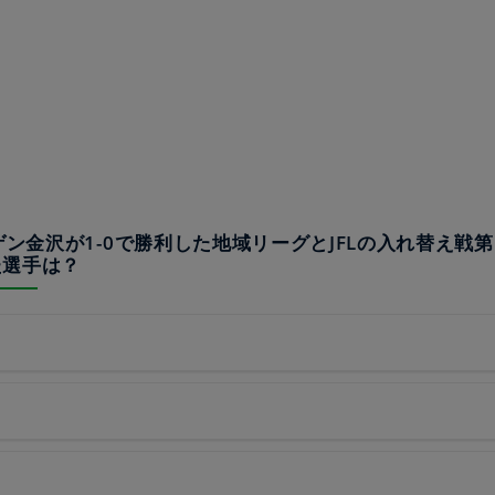
ーゲン金沢が1-0で勝利した地域リーグとJFLの入れ替え戦
た選手は？