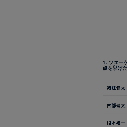
1. ツエ
点を挙げ
諸江健太
古部健太
根本裕一