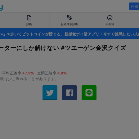
作成
診断
お絵描き診断
大喜利
uco』✨歩いてビットコインが貯まる、新感覚ポイ活アプリ！今すぐ挑戦したい人
ーターにしか解けない #ツエーゲン金沢クイズ
平均正答率
47.9%
全問正解率
4.8%
反映は少し遅れることがあります。