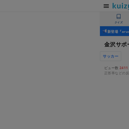
クイズ
新登場『ar
金沢サポ
サッカー
ビュー数
2411
正答率などの