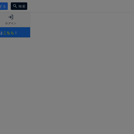
する
検索
ログイン
は
こちら
！