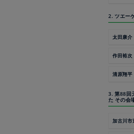
2. ツエ
太田康介
作田裕次
清原翔平
3. 第8
た その会
加古川市