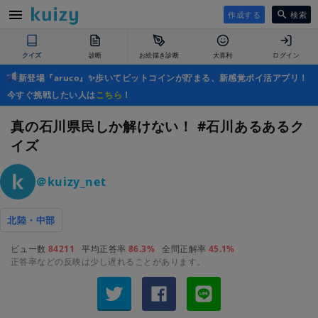
作成する
検索
クイズ
診断
お絵描き診断
大喜利
ログイン
新登場『aruco』✨歩いてビットコインが貯まる、新感覚ポイ活アプリ！
今すぐ挑戦したい人は
こちら
！
真の石川県民しか解けない！ #石川あるあるク
イズ
＠kuizy_net
北陸・中部
ビュー数
84211
平均正答率
86.3%
全問正解率
45.1%
正答率などの反映は少し遅れることがあります。