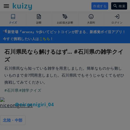
作成する
検索
クイズ
診断
お絵描き診断
大喜利
ログイン
新登場『aruco』✨歩いてビットコインが貯まる、新感覚ポイ活アプリ！
今すぐ挑戦したい人は
こちら
！
石川県民なら解けるはず… #石川県の雑学クイ
ズ
石川県民なら知っている雑学を用意しました。簡単なものから難し
いものまで全7問用意しました。石川県民でもそうじゃなくてもぜひ
挑戦してみてください。
#石川県
#雑学クイズ
＠niceonigiri_04
北陸・中部