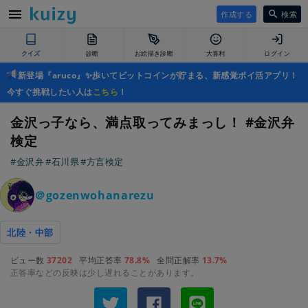
作成する
検索
クイズ
診断
お絵描き診断
大喜利
ログイン
新登場『aruco』✨歩いてビットコインが貯まる、新感覚ポイ活アプリ！
今すぐ挑戦したい人は
こちら
！
金沢っ子なら、満点取ってみまっし！ #金沢弁
検定
#金沢弁
#石川県
#方言検定
＠gozenwohanarezu
北陸・中部
ビュー数
37202
平均正答率
78.8%
全問正解率
13.7%
正答率などの反映は少し遅れることがあります。