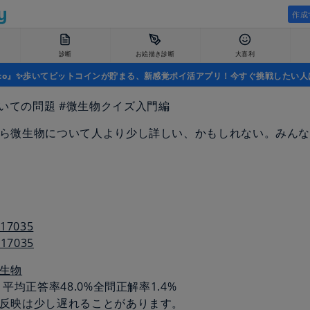
作成
診断
お絵描き診断
大喜利
uco』✨歩いてビットコインが貯まる、新感覚ポイ活アプリ！今すぐ挑戦したい人
いての問題 #微生物クイズ入門編
ら微生物について人より少し詳しい、かもしれない。みん
_17035
生物
1
平均正答率
48.0%
全問正解率
1.4%
反映は少し遅れることがあります。