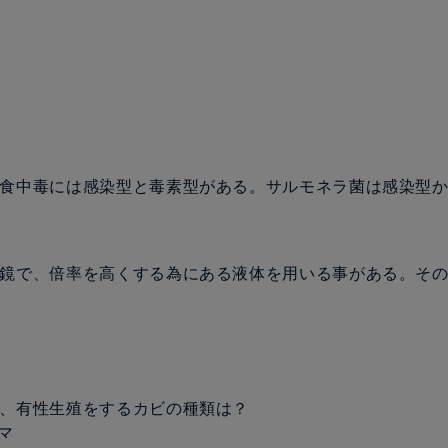
類の食中毒には感染型と毒素型がある。サルモネラ菌は感染型
顕微鏡で、倍率を高くする為にある液体を用いる事がある。そ
中で、有性生殖をするカビの種類は？
マ