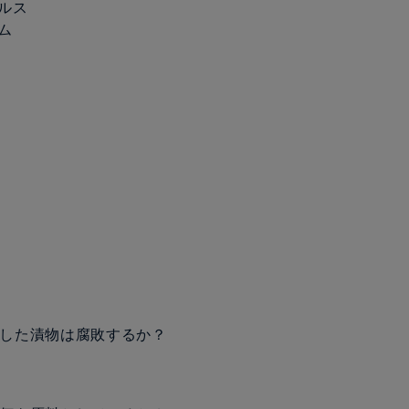
ルス
ム
発酵した漬物は腐敗するか？