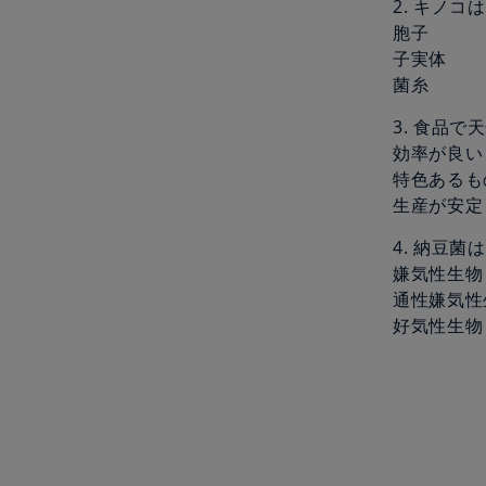
2. キノ
胞子
子実体
菌糸
3. 食品
効率が良い
特色あるも
生産が安定
4. 納豆
嫌気性生物
通性嫌気性
好気性生物