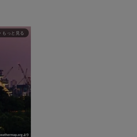
もっと見る
rward_ios