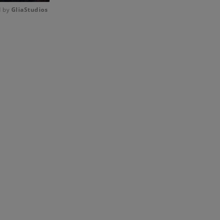
 by 
GliaStudios
Mute