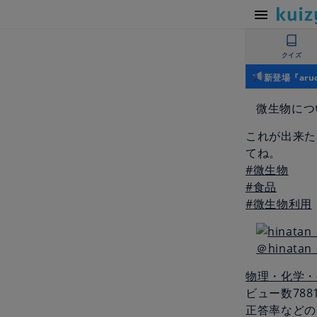
クイズ
新登場『ar
微生物につ
これが出来た
てね。
#微生物
#食品
#微生物利用
＠hinatan
物理・化学・
ビュー数
788
正答率などの