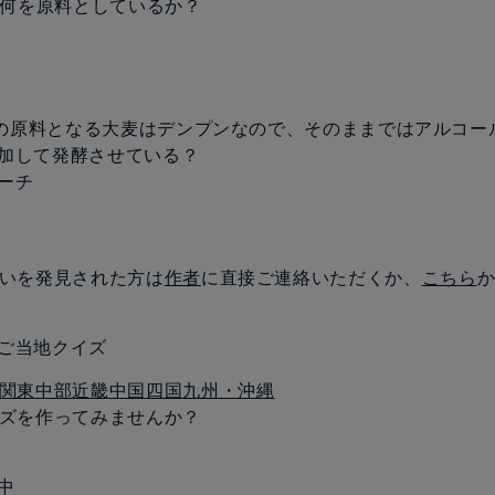
酒は何を原料としているか？
ールの原料となる大麦はデンプンなので、そのままではアルコー
加して発酵させている？
ーチ
いを発見された方は
作者
に直接ご連絡いただくか、
こちら
ご当地クイズ
関東
中部
近畿
中国
四国
九州・沖縄
ズを作ってみませんか？
中