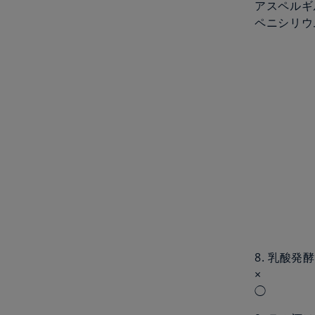
アスペルギ
ペニシリウ
8. 乳酸
×
◯