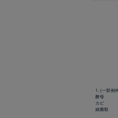
1. (一
酵母
カビ
細菌類