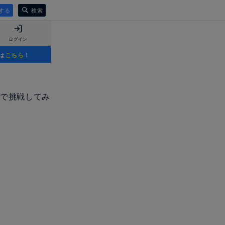
する
検索
ログイン
は
こちら
！
なで挑戦してみ