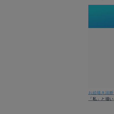
お絵描き診断
「私」と描い