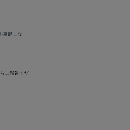
ル発酵しな
からご報告くだ