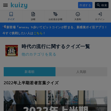
作成する
検索
クイズ
診断
お絵描き診断
大喜利
ログイン
新登場『aruco』✨歩いてビットコインが貯まる、新感覚ポイ活アプリ！
今すぐ挑戦したい人は
こちら
！
時代の流行に関するクイズ一覧
他のカテゴリを見る
新着順
人気順
2022年上半期若者言葉クイズ