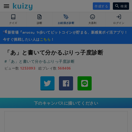
作成する
検索
クイズ
診断
お絵描き診断
大喜利
ログイン
新登場『aruco』✨歩いてビットコインが貯まる、新感覚ポイ活アプリ！
今すぐ挑戦したい人は
こちら
！
「あ」と書いて分かるぶりっ子度診断
#「あ」と書いて分かるぶりっ子度診断
ビュー数
1253093
総プレイ数
568406
下のキャンバスに描いてください