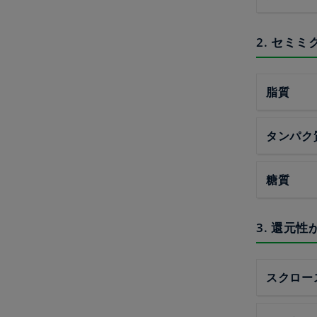
2. セミ
脂質
タンパク
糖質
3. 還元
スクロー