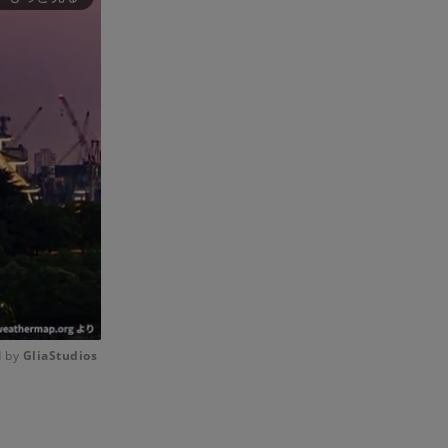
 by 
GliaStudios
Mute