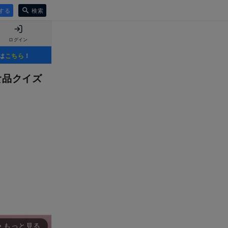
する
検索
ログイン
は
こちら
！
食品クイズ
。
もっと見る
rward_ios