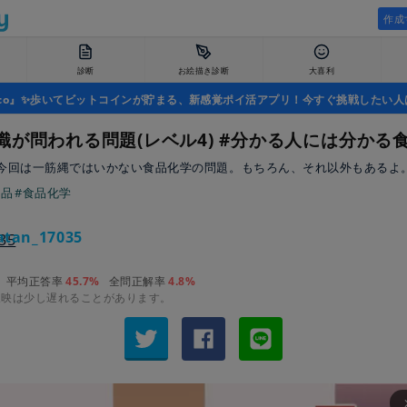
作成
診断
お絵描き診断
大喜利
uco』✨歩いてビットコインが貯まる、新感覚ポイ活アプリ！今すぐ挑戦したい人
識が問われる問題(レベル4) #分かる人には分かる
今回は一筋縄ではいかない食品化学の問題。もちろん、それ以外もあるよ
食品
#食品化学
tan_17035
平均正答率
45.7%
全問正解率
4.8%
反映は少し遅れることがあります。
arrow_fo