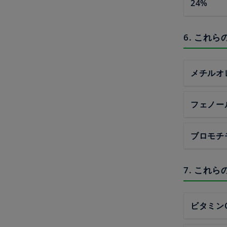
24%
6. これ
メチルオ
フェノー
ブロモチ
7. これ
ビタミン