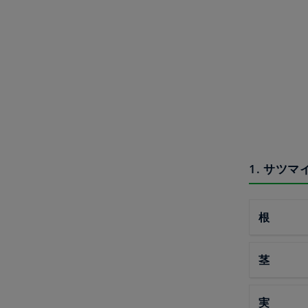
1. サツ
根
茎
実