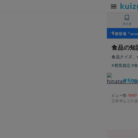
クイズ
新登場『ar
食品の知
食品クイズ、
#農業鑑定
#
＠hina
ビュー数
1697
正答率などの