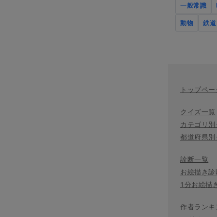
一般常識
動物
鉄道
トップペー
クイズ一覧
カテゴリ別
都道府県別
診断一覧
お絵描き診
1分お絵描
作者ランキ