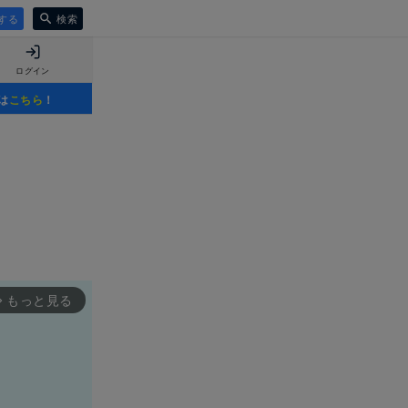
する
検索
ログイン
は
こちら
！
もっと見る
rward_ios