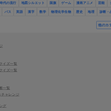
時代の流行
地図シルエット
国旗
ゲーム
漫画アニメ
芸能
バス
英語
漢字
数学
物理化学生物
歴史
地理
診断・
他のカ
ジ
クイズ一覧
クイズ一覧
断一覧
きチャレンジ
ング