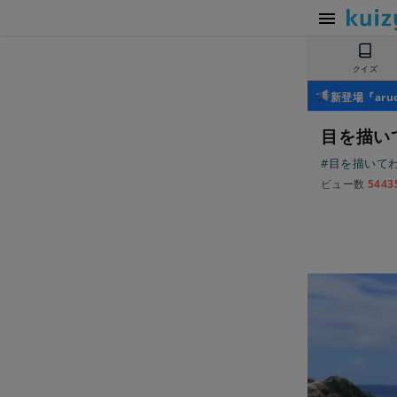
クイズ
新登場『ar
目を描い
#目を描いて
ビュー数
5443