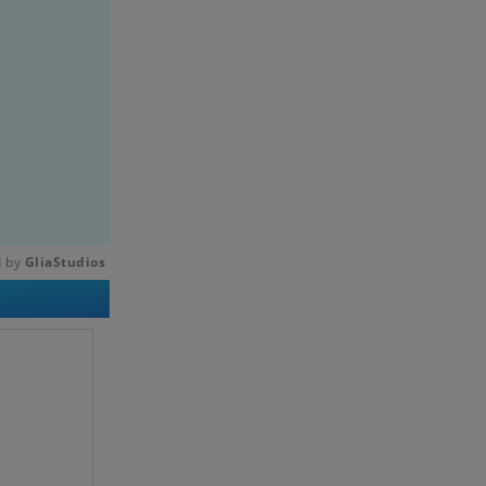
 by 
GliaStudios
Mute