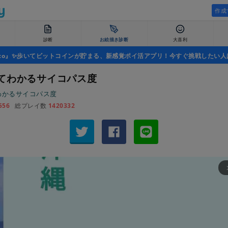
作成
診断
お絵描き診断
大喜利
uco』✨歩いてビットコインが貯まる、新感覚ポイ活アプリ！今すぐ挑戦したい人
てわかるサイコパス度
わかるサイコパス度
556
総プレイ数
1420332
arrow_fo