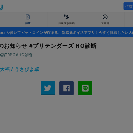
作成
診断
お絵描き診断
大喜利
uco』✨歩いてビットコインが貯まる、新感覚ポイ活アプリ！今すぐ挑戦したい人
のお知らせ #プリテンダーズ HO診断
話TRPG
#HO診断
大福 / うさぴよ卓