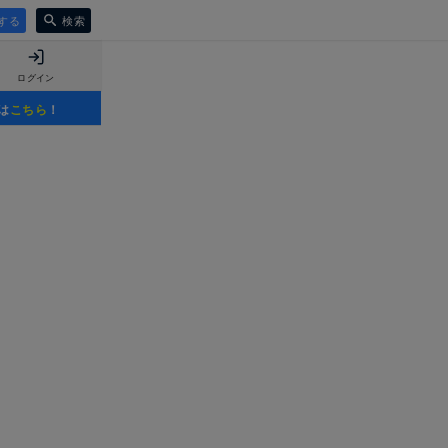
する
検索
ログイン
は
こちら
！