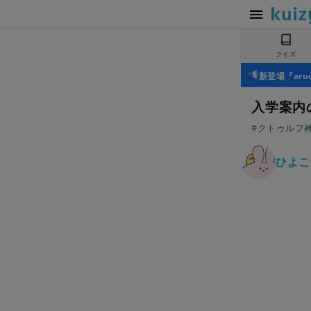
クイズ
新登場『ar
入学案内
#クトゥルフ神
ひよこ