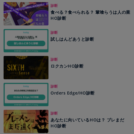
診断
食べる？食べられる？ 輩喰らうは人の業
HO診断
診断
試しはんどあうと診断
診断
ロクカンHO診断
診断
Orders Edge/HO診断
診断
あなたに向いているHOは？ ブレまだ
HO診断