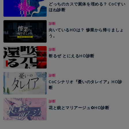
どっちのカスで屍体を埋める？ CoCすい
ほね診断
診断
向いているHOは？ 惨業から帰りましょ
う。
診断
斬るぜ とにえるHO診断
診断
CoCシナリオ『憂いのタレイア』HO診
断
診断
花と銃とマリアージュ✿HO診断