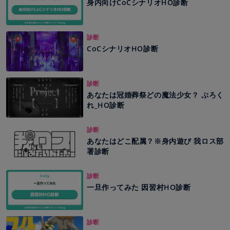
身内向けCoCシナリオHO診断
診断
CoCシナリオHO診断
診断
あなたは冠婚葬祭どの魔法少女？ ぷろく
れ_HO診断
診断
あなたはどこ配属？※身内遊び 我ロス部
署診断
診断
一旦作ってみた 因習村HO診断
診断