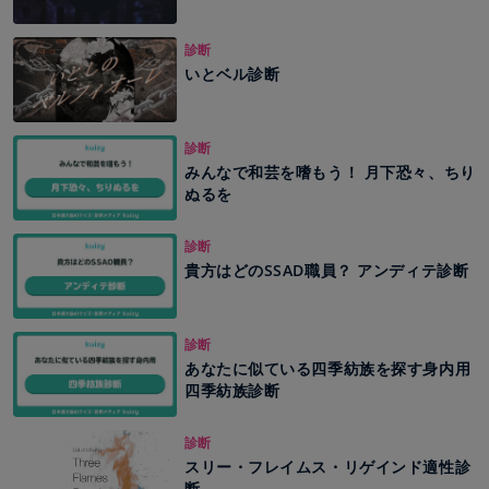
診断
いとベル診断
診断
みんなで和芸を嗜もう！ 月下恐々、ちり
ぬるを
診断
貴方はどのSSAD職員？ アンディテ診断
診断
あなたに似ている四季紡族を探す身内用
四季紡族診断
診断
スリー・フレイムス・リゲインド適性診
断