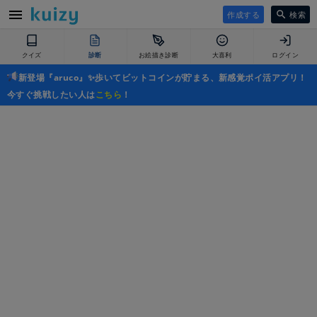
作成する
検索
クイズ
診断
お絵描き診断
大喜利
ログイン
新登場『aruco』✨歩いてビットコインが貯まる、新感覚ポイ活アプリ！
今すぐ挑戦したい人は
こちら
！