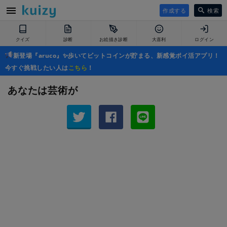
作成する
検索
クイズ
診断
お絵描き診断
大喜利
ログイン
新登場『aruco』✨歩いてビットコインが貯まる、新感覚ポイ活アプリ！
今すぐ挑戦したい人は
こちら
！
あなたは芸術が