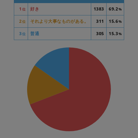
1
好き
1383
69.2
位
%
2
それより大事なものがある。
311
15.6
位
%
3
普通
305
15.3
位
%