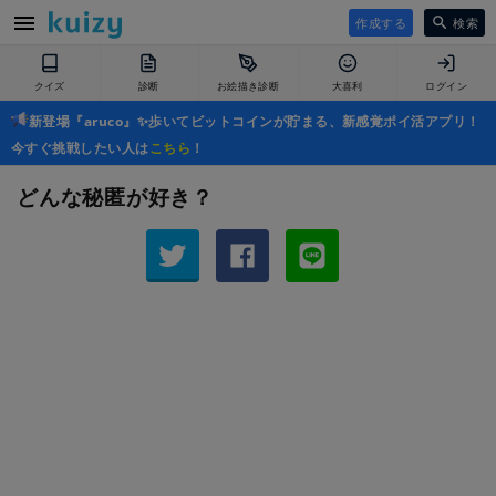
作成する
検索
クイズ
診断
お絵描き診断
大喜利
ログイン
新登場『aruco』✨歩いてビットコインが貯まる、新感覚ポイ活アプリ！
今すぐ挑戦したい人は
こちら
！
どんな秘匿が好き？