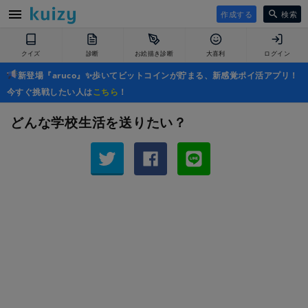
作成する
検索
クイズ
診断
お絵描き診断
大喜利
ログイン
新登場『aruco』✨歩いてビットコインが貯まる、新感覚ポイ活アプリ！
今すぐ挑戦したい人は
こちら
！
どんな学校生活を送りたい？