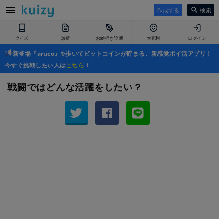
作成する
検索
クイズ
診断
お絵描き診断
大喜利
ログイン
新登場『aruco』✨歩いてビットコインが貯まる、新感覚ポイ活アプリ！
今すぐ挑戦したい人は
こちら
！
戦闘ではどんな活躍をしたい？