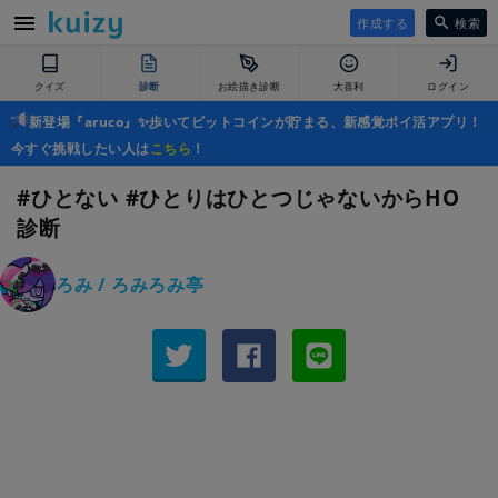
作成する
検索
クイズ
診断
お絵描き診断
大喜利
ログイン
新登場『aruco』✨歩いてビットコインが貯まる、新感覚ポイ活アプリ！
今すぐ挑戦したい人は
こちら
！
#ひとない #ひとりはひとつじゃないからHO
診断
ろみ / ろみろみ亭