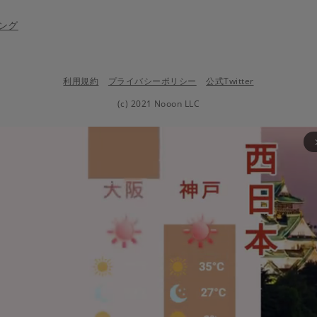
ング
利用規約
プライバシーポリシー
公式Twitter
(c) 2021 Nooon LLC
arrow_fo