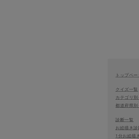
トップペー
クイズ一覧
カテゴリ別
都道府県別
診断一覧
お絵描き診
1分お絵描