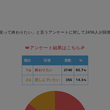
笑って終わりたい」と言うアンケートに対して2496人が回
👑アンケート結果はこちら🎉
順位
回答
票数
%
1
終わりたい
2140
85.7
位
%
2
悲しんでいたい
356
14.3
位
%