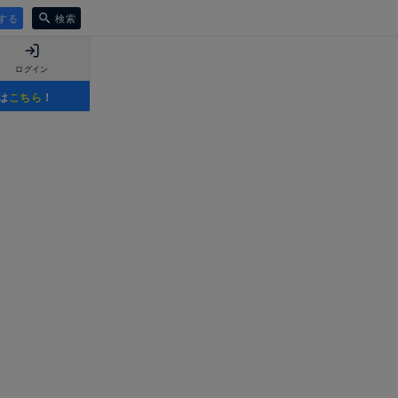
する
検索
ログイン
は
こちら
！