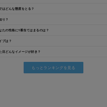
ではどんな態度をとる？
知り？
なたの性格に1番当てはまるのは？
イプは？
た目どんなイメージが好き？
もっとランキングを見る