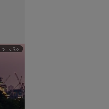
もっと見る
rward_ios