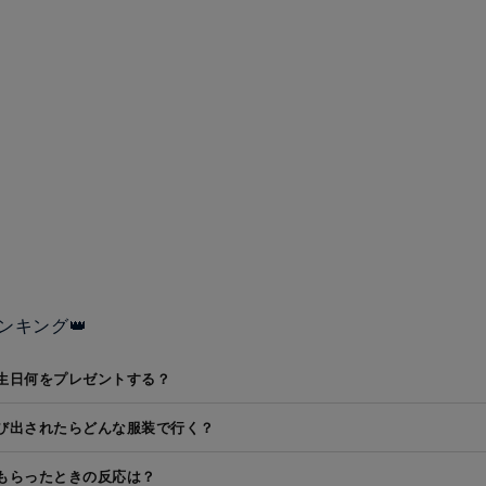
ンキング👑
生日何をプレゼントする？
び出されたらどんな服装で行く？
もらったときの反応は？