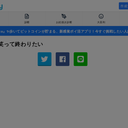
作成
診断
お絵描き診断
大喜利
uco』✨歩いてビットコインが貯まる、新感覚ポイ活アプリ！今すぐ挑戦したい人
笑って終わりたい