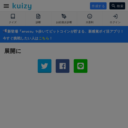
作成する
検索
クイズ
診断
お絵描き診断
大喜利
ログイン
新登場『aruco』✨歩いてビットコインが貯まる、新感覚ポイ活アプリ！
今すぐ挑戦したい人は
こちら
！
展開に