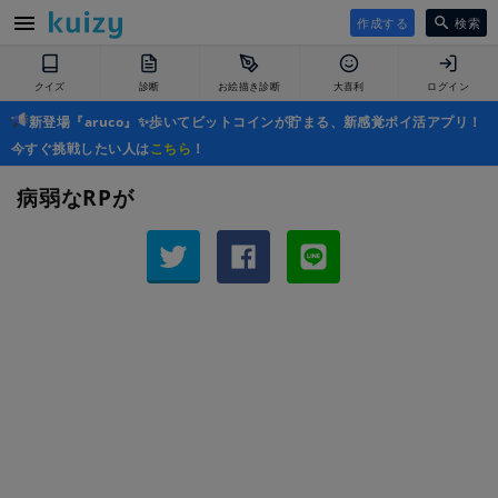
作成する
検索
クイズ
診断
お絵描き診断
大喜利
ログイン
新登場『aruco』✨歩いてビットコインが貯まる、新感覚ポイ活アプリ！
今すぐ挑戦したい人は
こちら
！
病弱なRPが