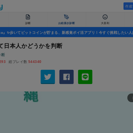
作成
診断
お絵描き診断
大喜利
uco』✨歩いてビットコインが貯まる、新感覚ポイ活アプリ！今すぐ挑戦したい人
て日本人かどうかを判断
診断
293
総プレイ数
544340
arrow_fo