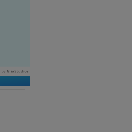
 by 
GliaStudios
Mute