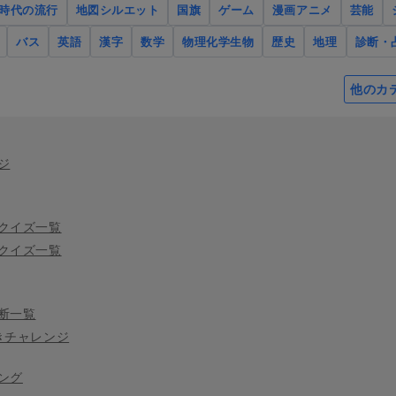
時代の流行
地図シルエット
国旗
ゲーム
漫画アニメ
芸能
バス
英語
漢字
数学
物理化学生物
歴史
地理
診断・
他のカ
ジ
クイズ一覧
クイズ一覧
断一覧
きチャレンジ
ング