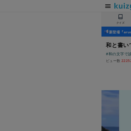
クイズ
新登場『ar
和と書い
#和の文字で
ビュー数
2225