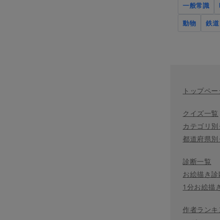
一般常識
動物
鉄道
トップペー
クイズ一覧
カテゴリ別
都道府県別
診断一覧
お絵描き診
1分お絵描
作者ランキ