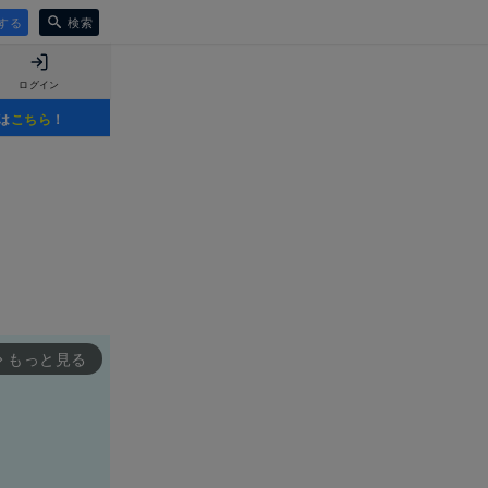
する
検索
ログイン
は
こちら
！
もっと見る
rward_ios