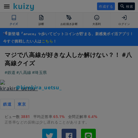
作成する
検索
クイズ
診断
お絵描き診断
大喜利
ログイン
新登場『aruco』✨歩いてビットコインが貯まる、新感覚ポイ活アプリ！
今すぐ挑戦したい人は
こちら
！
マジで八高線が好きな人しか解けない？！ #八
高線クイズ
#鉄道
#八高線
#埼玉県
＠kirakira_uetsu_
鉄道
東京
ビュー数
3881
平均正答率
65.1%
全問正解率
6.4%
正答率などの反映は少し遅れることがあります。