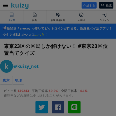
作成する
検索
クイズ
診断
お絵描き診断
大喜利
ログイン
新登場『aruco』✨歩いてビットコインが貯まる、新感覚ポイ活アプリ！
今すぐ挑戦したい人は
こちら
！
東京23区の区民しか解けない！ #東京23区位
置当てクイズ
＠kuizy_net
東京
地理
ビュー数
139253
平均正答率
69.3%
全問正解率
14.4%
正答率などの反映は少し遅れることがあります。