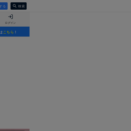
する
検索
ログイン
は
こちら
！