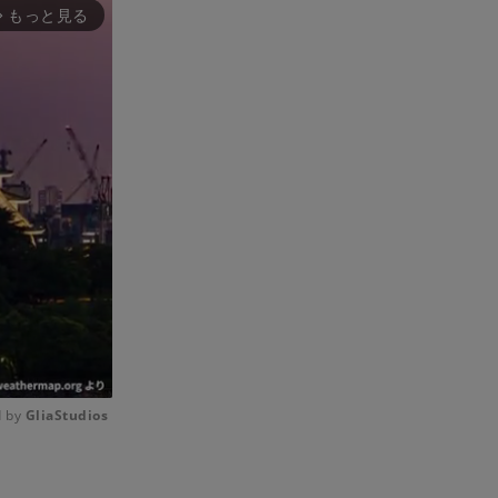
もっと見る
rward_ios
 by 
GliaStudios
Mute