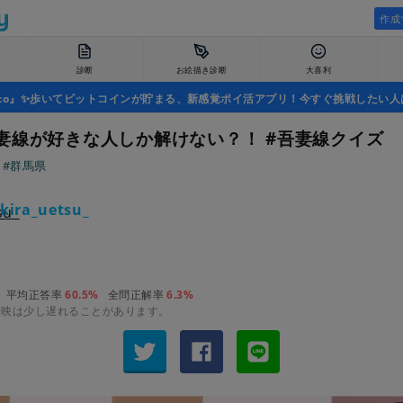
作成
診断
お絵描き診断
大喜利
uco』✨歩いてビットコインが貯まる、新感覚ポイ活アプリ！今すぐ挑戦したい人
妻線が好きな人しか解けない？！ #吾妻線クイズ
線
#群馬県
kira_uetsu_
平均正答率
60.5%
全問正解率
6.3%
反映は少し遅れることがあります。