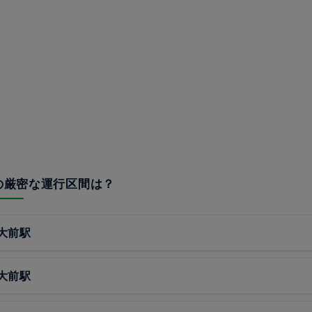
線の厳密な運行区間は？
大前駅
大前駅