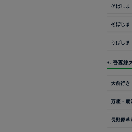
そばしま
そぼじま
うばしま
3. 吾妻
大前行き
万座・鹿
長野原草