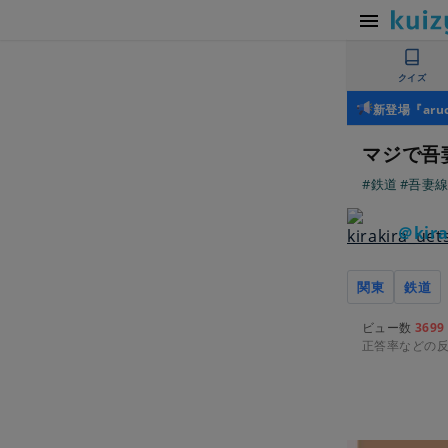
クイズ
新登場『ar
マジで吾
#鉄道
#吾妻
＠kira
関東
鉄道
ビュー数
3699
正答率などの