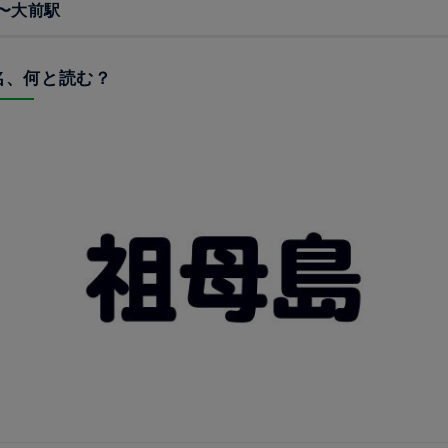
〜大前駅
駅名、何と読む？