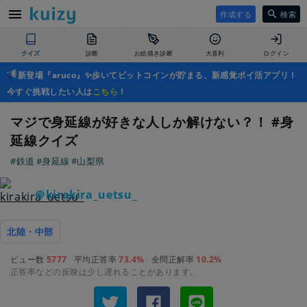
作成する
検索
クイズ
診断
お絵描き診断
大喜利
ログイン
新登場『aruco』✨歩いてビットコインが貯まる、新感覚ポイ活アプリ！
今すぐ挑戦したい人は
こちら
！
マジで身延線が好きな人しか解けない？！ #身
延線クイズ
#鉄道
#身延線
#山梨県
＠kirakira_uetsu_
北陸・中部
ビュー数
5777
平均正答率
73.4%
全問正解率
10.2%
正答率などの反映は少し遅れることがあります。