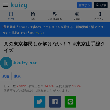
作成する
検索
クイズ
診断
お絵描き診断
大喜利
ログイン
新登場『aruco』✨歩いてビットコインが貯まる、新感覚ポイ活アプリ！
今すぐ挑戦したい人は
こちら
！
真の東京都民しか解けない！？ #東京山手線ク
イズ
＠kuizy_net
鉄道
東京
ビュー数
72822
平均正答率
74.6%
全問正解率
13.2%
正答率などの反映は少し遅れることがあります。