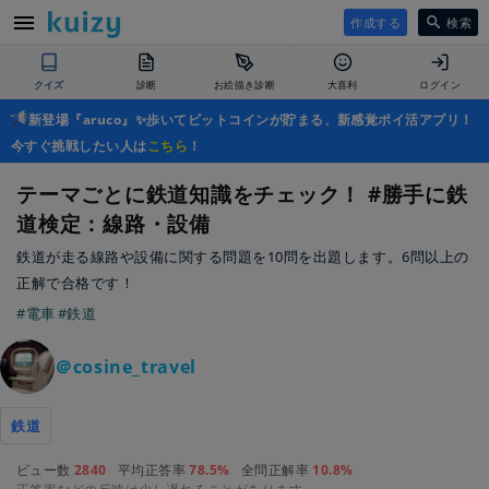
作成する
検索
クイズ
診断
お絵描き診断
大喜利
ログイン
新登場『aruco』✨歩いてビットコインが貯まる、新感覚ポイ活アプリ！
今すぐ挑戦したい人は
こちら
！
テーマごとに鉄道知識をチェック！ #勝手に鉄
道検定：線路・設備
鉄道が走る線路や設備に関する問題を10問を出題します。6問以上の
正解で合格です！
#電車
#鉄道
＠cosine_travel
鉄道
ビュー数
2840
平均正答率
78.5%
全問正解率
10.8%