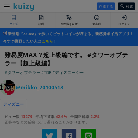
作成する
検索
クイズ
診断
お絵描き診断
大喜利
ログイン
新登場『aruco』✨歩いてビットコインが貯まる、新感覚ポイ活アプリ！
今すぐ挑戦したい人は
こちら
！
難易度MAX？超上級編です。 #タワーオブテ
ラー【超上級編】
#タワーオブテラー
#TDR
#ディズニーシー
＠mikko_20100518
ディズニー
ビュー数
13279
平均正答率
42.6%
全問正解率
2.2%
正答率などの反映は少し遅れることがあります。