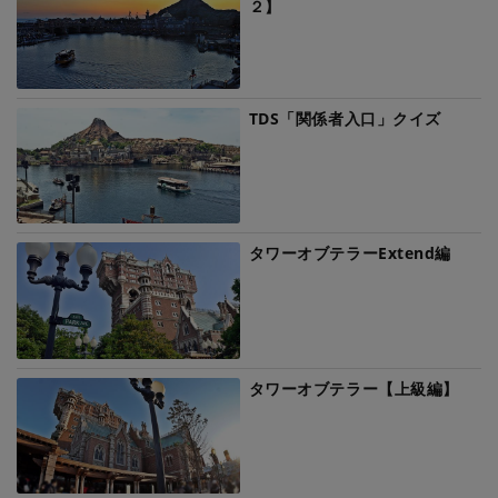
２】
TDS「関係者入口」クイズ
タワーオブテラーExtend編
タワーオブテラー【上級編】