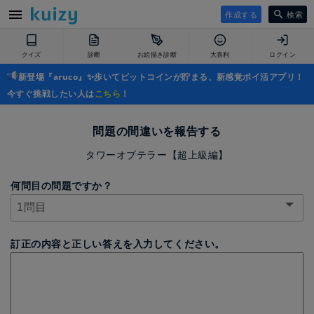
作成する
検索
クイズ
診断
お絵描き診断
大喜利
ログイン
新登場『aruco』✨歩いてビットコインが貯まる、新感覚ポイ活アプリ！
今すぐ挑戦したい人は
こちら
！
問題の間違いを報告する
タワーオブテラー【超上級編】
何問目の問題ですか？
訂正の内容と正しい答えを入力してください。