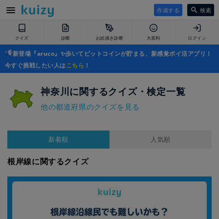
作成する
検索
クイズ
診断
お絵描き診断
大喜利
ログイン
新登場『aruco』✨歩いてビットコインが貯まる、新感覚ポイ活アプリ！
今すぐ挑戦したい人は
こちら
！
神奈川に関するクイズ・検定一覧
他の都道府県のクイズを見る
新着順
人気順
根岸線に関するクイズ