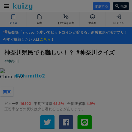
作成する
検索
クイズ
診断
お絵描き診断
大喜利
ログイン
新登場『aruco』✨歩いてビットコインが貯まる、新感覚ポイ活アプリ！
今すぐ挑戦したい人は
こちら
！
神奈川県民でも難しい！？ #神奈川クイズ
#神奈川
＠Chimitto2
関東
ビュー数
16502
平均正答率
65.5%
全問正解率
4.9%
正答率などの反映は少し遅れることがあります。