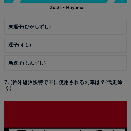
東逗子(ひがしずし)
逗子(ずし)
新逗子(しんずし)
7. (番外編)A快特で主に使用される列車は？(代走除
く)