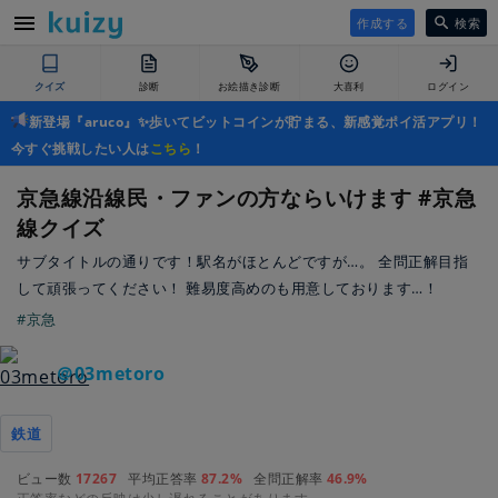
作成する
検索
クイズ
診断
お絵描き診断
大喜利
ログイン
新登場『aruco』✨歩いてビットコインが貯まる、新感覚ポイ活アプリ！
今すぐ挑戦したい人は
こちら
！
京急線沿線民・ファンの方ならいけます #京急
線クイズ
サブタイトルの通りです！駅名がほとんどですが…。 全問正解目指
して頑張ってください！ 難易度高めのも用意しております…！
#京急
＠03metoro
鉄道
ビュー数
17267
平均正答率
87.2%
全問正解率
46.9%