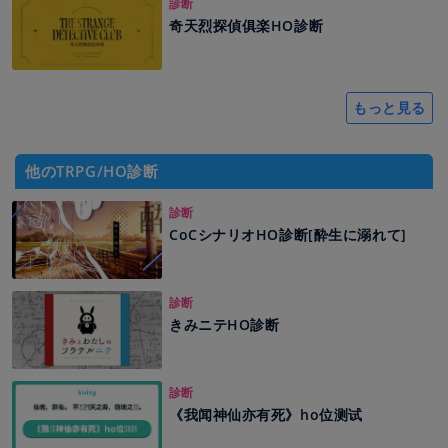
診断
奇天烈探偵俱楽HO診断
もっと見る
他のTRPG/HO診断
診断
CoCシナリオHO診断[酔生に溺れて]
診断
きみニテHO診断
診断
《我闻神仙亦有死》ho位测试