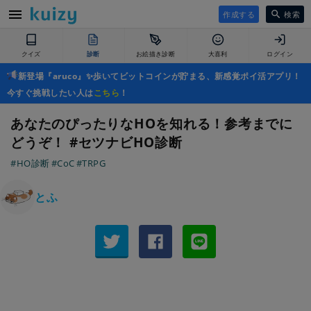
作成する
検索
クイズ
診断
お絵描き診断
大喜利
ログイン
新登場『aruco』✨歩いてビットコインが貯まる、新感覚ポイ活アプリ！
今すぐ挑戦したい人は
こちら
！
あなたのぴったりなHOを知れる！参考までに
どうぞ！ #セツナビHO診断
#HO診断
#CoC
#TRPG
とふ