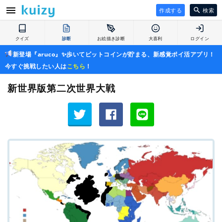
作成する
検索
クイズ
診断
お絵描き診断
大喜利
ログイン
新登場『aruco』✨歩いてビットコインが貯まる、新感覚ポイ活アプリ！
今すぐ挑戦したい人は
こちら
！
新世界版第二次世界大戦