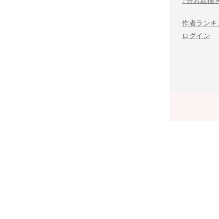
1分お絵描
作者ランキ
ログイン