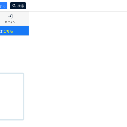
する
検索
ログイン
は
こちら
！