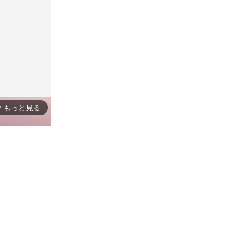
もっと見る
rward_ios