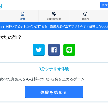
作成
診断
お絵描き診断
大喜利
uco』✨歩いてビットコインが貯まる、新感覚ポイ活アプリ！今すぐ挑戦したい人
べたの誰？
3分シナリオ体験
食べた真犯人を4人姉妹の中から突き止めるゲーム
体験を始める