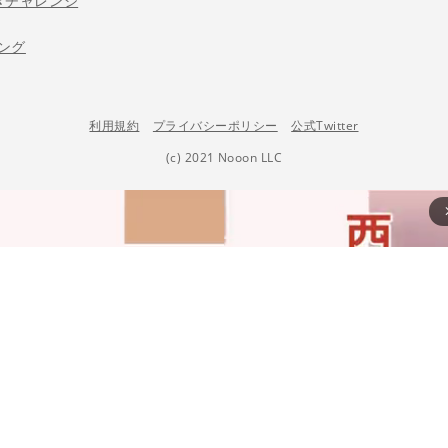
きチャレンジ
ング
利用規約
プライバシーポリシー
公式Twitter
(c) 2021 Nooon LLC
arrow_fo