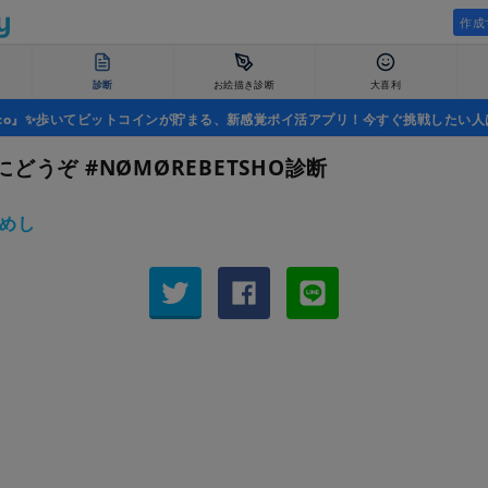
作成
診断
お絵描き診断
大喜利
uco』✨歩いてビットコインが貯まる、新感覚ポイ活アプリ！今すぐ挑戦したい人
どうぞ #NØMØREBETSHO診断
めし