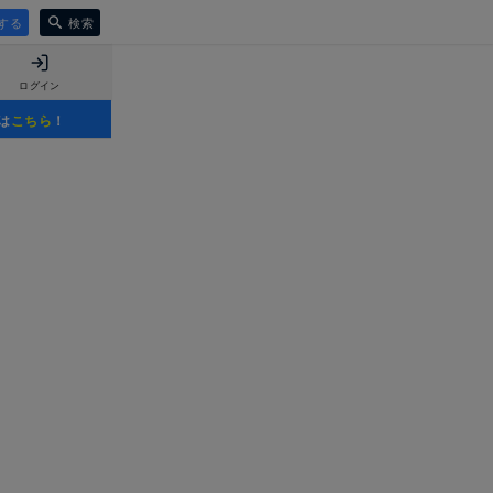
する
検索
ログイン
は
こちら
！