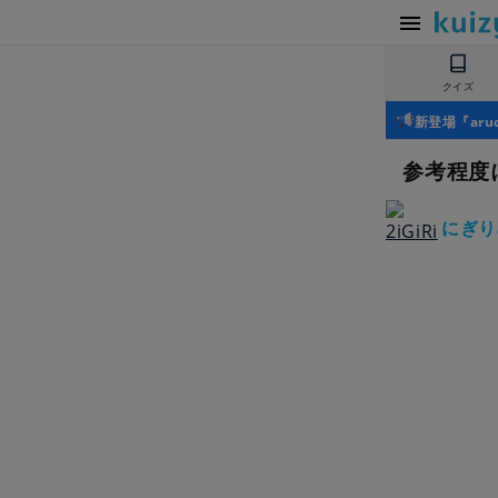
クイズ
新登場『ar
参考程度に
にぎり