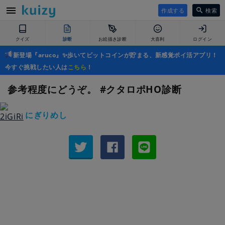
作成する
検索
クイズ
診断
お絵描き診断
大喜利
ログイン
新登場『aruco』✨歩いてビットコインが貯まる、新感覚ポイ活アプリ！
今すぐ挑戦したい人は
こちら
！
参考程度にどうぞ。 #クタロポHO診断
にぎりめし