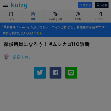
作成する
検索
クイズ
診断
お絵描き診断
大喜利
ログイン
新登場『aruco』✨歩いてビットコインが貯まる、新感覚ポイ活アプリ！
今すぐ挑戦したい人は
こちら
！
探偵所員になろう！ #ムシカゴHO診断
ささくれ。